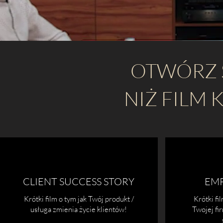
OTWÓRZ S
NIŻ FILM
CLIENT SUCCESS STORY
EMP
Krótki film o tym jak Twój produkt /
Krótki fi
usługa zmienia życie klientów!
Twojej fi