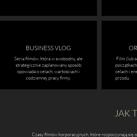
BUSINESS VLOG
OR
Seria filmów, która w swobodny, ale
Film (lub s
strategicznie zaplanowany sposób
początkach 
opowiada o celach, wartościach i
celach i en
codziennej pracy firmy.
przodu.
JAK 
Czasy filmów korporacyjnych, które rozpoczynają się od 