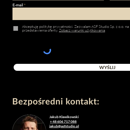
E-mail
Akceptuję politykę prywatności. Zezwalam ASF Studio Sp. z o.o. na
przedstawienia oferty.
Zobacz warunki użytkowania
WYŚLIJ
Bezpośredni kontakt:
Jakub Klawikowski
+ 48 606 717 088
jakub@
asfstudio.pl