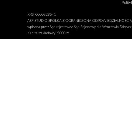
Polity
KRS: 0000829541
ASF STUDIO SPÓŁKA Z OGRANICZONĄ ODPOWIEDZIALNOŚCIĄ
wpisana przez Sąd rejestrowy: Sąd Rejonowy dla Wrocławia Fabry
Kapitał zakładowy: 5000 zł