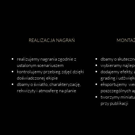
4
REALIZACJA NAGRAŃ
MONTAŻ
realizujemy nagrania zgodnie z
dbamy o skuteczne
ustalonym scenariuszem
wybieramy najlep
kontrolujemy przebieg zdjęć dzięki
dodajemy efekty, a
doświadczonej ekipie
grading i udźwię
dbamy o światło, charakteryzację,
eksportujemy we
rekwizyty i atmosferę na planie
poszczególnych ap
tworzymy miniatur
przy publikacji