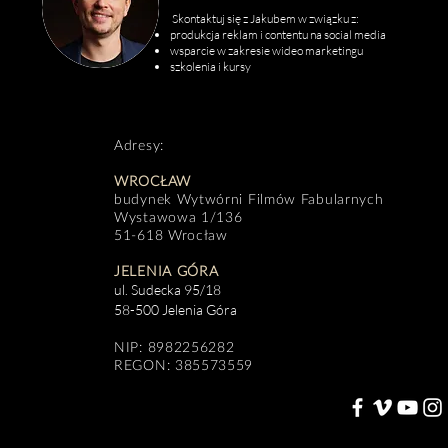
Skontaktuj się z Jakubem w związku z:
produkcja reklam i contentu na social media
wsparcie w zakresie wideo marketingu
szkolenia i kursy
Adresy:
WROCŁAW
budynek Wytwórni Filmów Fabularnych
Wystawowa 1/136
51-618 Wrocław
JELENIA GÓRA
ul. Sudecka 95/18
58-500 Jelenia Góra
NIP: 8982256282
REGON: 385573559