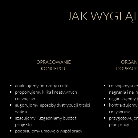
JAK WYGLĄ
1
OPRACOWANIE
ORGANI
KONCEPCJI
DOPRACO
analizujemy potrzeby i cele
rozwijamy scen
proponujemy kilka kreatywnych
nagrania i na 
rozwiązań
organizujemy 
sugerujemy sposoby dystrybucji treści
kontraktujemy 
wideo
reżyserów
szacujemy i uzgadniamy budżet
przygotowujem
projektu
plan pracy
podpisujemy umowę o współpracy