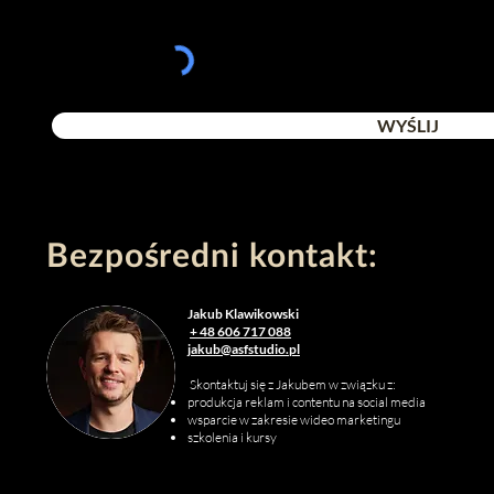
WYŚLIJ
Bezpośredni kontakt:
Jakub Klawikowski
+ 48 606 717 088
jakub@
asfstudio.pl
Skontaktuj się z Jakubem w związku z:
produkcja reklam i contentu na social media
wsparcie w zakresie wideo marketingu
szkolenia i kursy