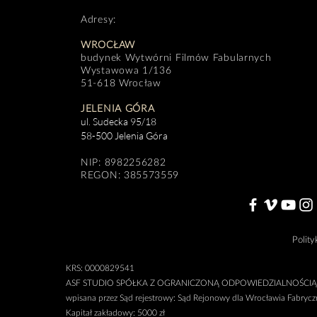
Adresy:
WROCŁAW
budynek Wytwórni Filmów Fabularnych
Wystawowa 1/136
51-618 Wrocław
JELENIA GÓRA
ul. Sudecka 95/18
58-500 Jelenia Góra
NIP: 8982256282
REGON: 385573559
Polity
KRS: 0000829541
ASF STUDIO SPÓŁKA Z OGRANICZONĄ ODPOWIEDZIALNOŚCIĄ
wpisana przez Sąd rejestrowy: Sąd Rejonowy dla Wrocławia Fabry
Kapitał zakładowy: 5000 zł