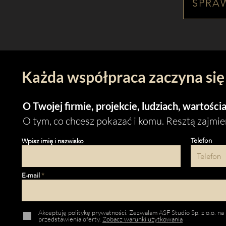
SPRA
Każda współpraca zaczyna si
O Twojej firmie, projekcie, ludziach, wartości
O tym, co chcesz pokazać i komu. Resztą zajmi
Telefon
Wpisz imię i nazwisko
E-mail
Akceptuję politykę prywatności. Zezwalam ASF Studio Sp. z o.o. na
przedstawienia oferty.
Zobacz warunki użytkowania