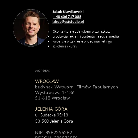
Jakub Klawikowski
+ 48 606 717 088
jakub@
asfstudio.pl
Skontaktuj się z Jakubem w związku z:
produkcja reklam i contentu na social media
wsparcie w zakresie wideo marketingu
szkolenia i kursy
Adresy:
WROCŁAW
budynek Wytwórni Filmów Fabularnych
Wystawowa 1/136
51-618 Wrocław
JELENIA GÓRA
ul. Sudecka 95/18
58-500 Jelenia Góra
NIP: 8982256282
REGON: 385573559