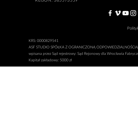
Polity
KRS: 0000829541
ASF STUDIO SPÓŁKA Z OGRANICZONĄ ODPOWIEDZIALNOŚCIĄ
wpisana przez Sąd rejestrowy: Sąd Rejonowy dla Wrocławia Fabry
Kapitał zakładowy: 5000 zł