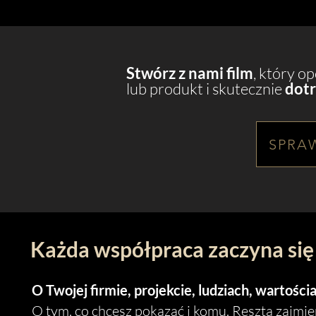
Stwórz z nami film
, który o
lub produkt i skutecznie
dotr
SPRA
Każda współpraca zaczyna si
O Twojej firmie, projekcie, ludziach, wartości
O tym, co chcesz pokazać i komu. Resztą zajmi